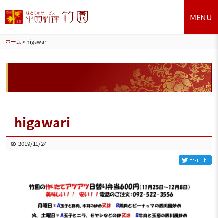
MENU
ホーム
>
higawari
higawari
2019/11/24